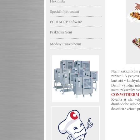
Flexibilita
Speciální provedení
PC HACCP software
Praktická řeení
Modely Convotherm
Naim zákazníkům j
zařízení. Vývojov
kuchařů v kuchyníc
Denní výměna infor
naimi zákazníky ve
CONVOTHERM k
Kvalita u nás vd
dlouhodobě odolné
desetiletí světově p