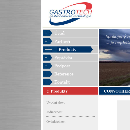
:: Produkty
CONVOTHE
Úvodní slovo
Jedinečnost
Ovladatelnost